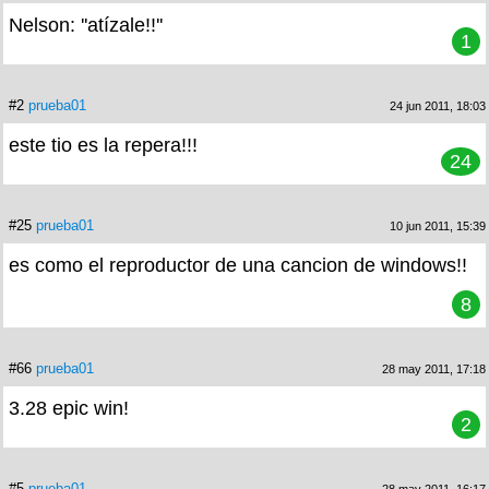
Nelson: ''atízale!!''
1
#2
prueba01
24 jun 2011, 18:03
este tio es la repera!!!
24
#25
prueba01
10 jun 2011, 15:39
es como el reproductor de una cancion de windows!!
8
#66
prueba01
28 may 2011, 17:18
3.28 epic win!
2
#5
prueba01