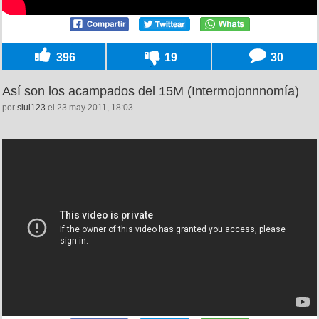
396
19
30
Así son los acampados del 15M (Intermojonnnomía)
por
siul123
el 23 may 2011, 18:03