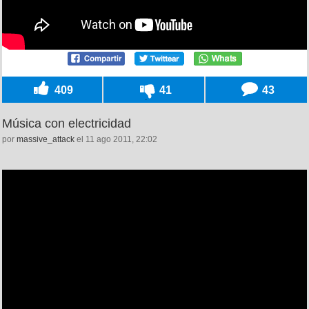
409
41
43
Música con electricidad
por
massive_attack
el 11 ago 2011, 22:02