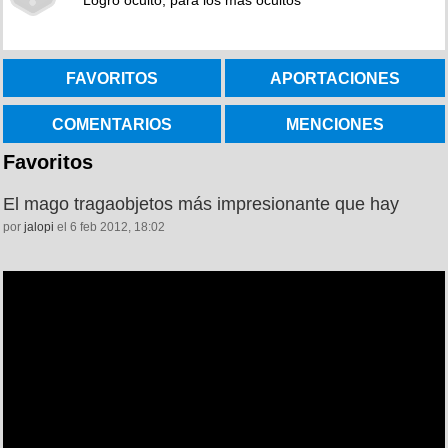
Logro oculto, para los más ocultos
FAVORITOS
APORTACIONES
COMENTARIOS
MENCIONES
Favoritos
El mago tragaobjetos más impresionante que hay
por
jalopi
el 6 feb 2012, 18:02