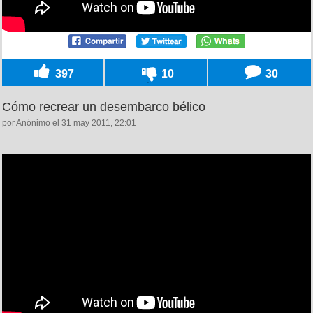
397
10
30
Cómo recrear un desembarco bélico
por Anónimo el 31 may 2011, 22:01