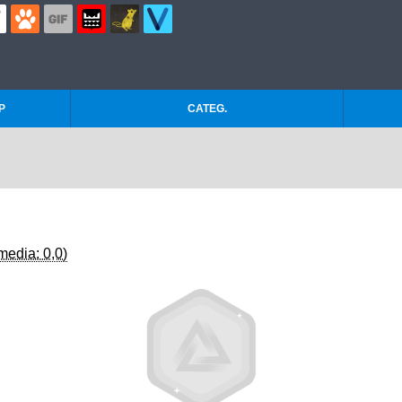
P
CATEG.
media: 0,0)