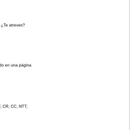
 ¿Te atreves?
ido en una página
F, CR, CC, NTT,