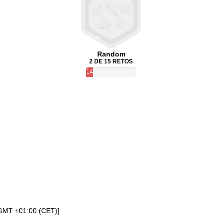
Random
2 DE 15 RETOS
14%
[GMT +01:00 (CET)]