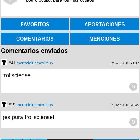
Logro oculto, para los más ocultos
FAVORITOS
APORTACIONES
COMENTARIOS
MENCIONES
Comentarios enviados
#41
mortadelusmaximus
21 oct 2011, 21:17
trollsciense
0
#19
mortadelusmaximus
21 oct 2011, 20:45
¡es pura trollsciense!
0