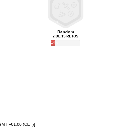
Random
2 DE 15 RETOS
14%
[GMT +01:00 (CET)]