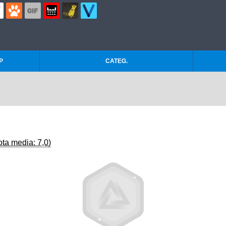
P
CATEG.
ota media: 7,0)