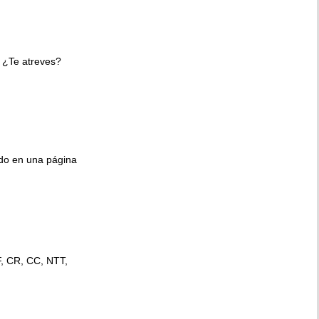
 ¿Te atreves?
ido en una página
F, CR, CC, NTT,