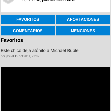
Logro oculto, para los más ocultos
FAVORITOS
APORTACIONES
COMENTARIOS
MENCIONES
Favoritos
Este chico deja atónito a Michael Buble
por javi el 15 oct 2011, 22:02