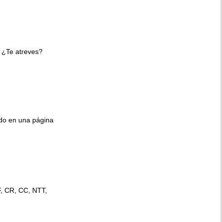
 ¿Te atreves?
ido en una página
F, CR, CC, NTT,