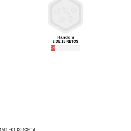
Random
2 DE 15 RETOS
14%
[GMT +01:00 (CET)]