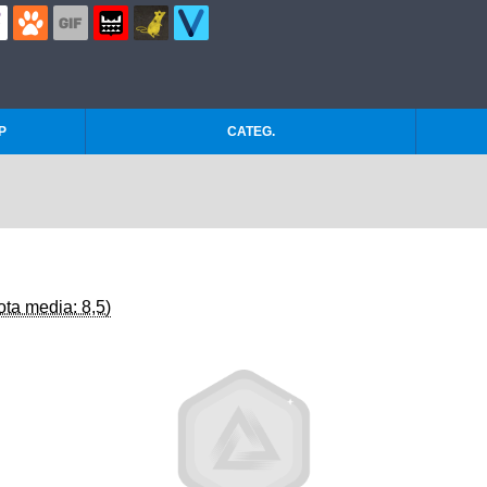
P
CATEG.
ota media: 8,5)