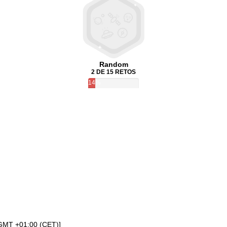
Random
2 DE 15 RETOS
14%
[GMT +01:00 (CET)]