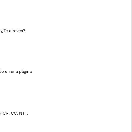
 ¿Te atreves?
ido en una página
F, CR, CC, NTT,