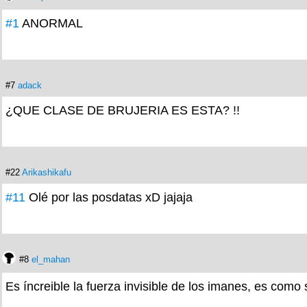
#1
ANORMAL
#7
adack
¿QUE CLASE DE BRUJERIA ES ESTA? !!
#22
Arikashikafu
#11
Olé por las posdatas xD jajaja
#8
el_mahan
Es íncreible la fuerza invisible de los imanes, es co