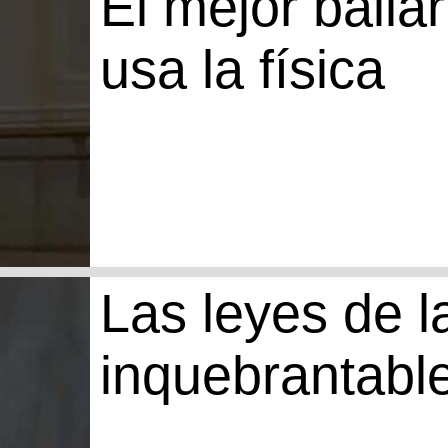
El mejor baila
usa la física
Las leyes de l
inquebrantabl