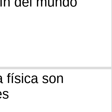
rín del mundo
a física son
es