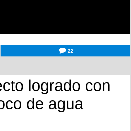
22
fecto logrado con
poco de agua