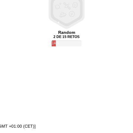
Random
2 DE 15 RETOS
14%
[GMT +01:00 (CET)]