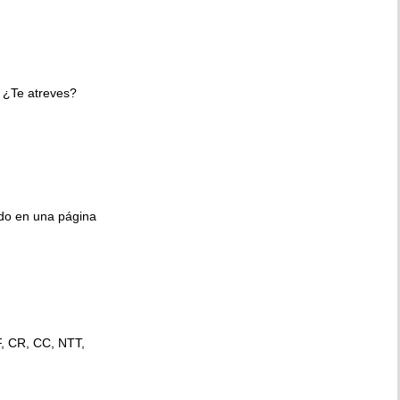
 ¿Te atreves?
ido en una página
F, CR, CC, NTT,