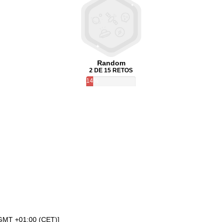
Random
2 DE 15 RETOS
14%
[GMT +01:00 (CET)]