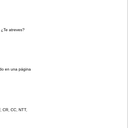
 ¿Te atreves?
ido en una página
F, CR, CC, NTT,