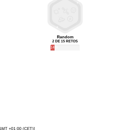
Random
2 DE 15 RETOS
14%
[GMT +01:00 (CET)]