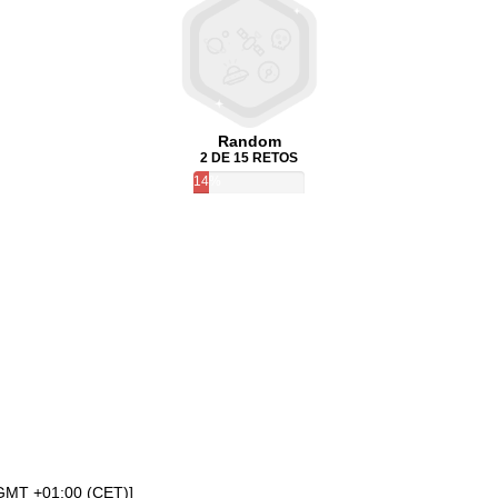
Random
2 DE 15 RETOS
14%
[GMT +01:00 (CET)]