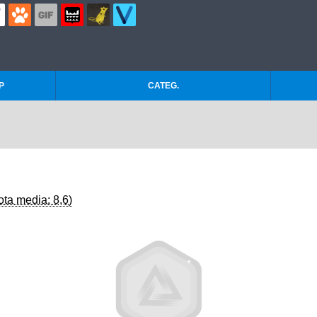
P
CATEG.
ota media: 8,6)