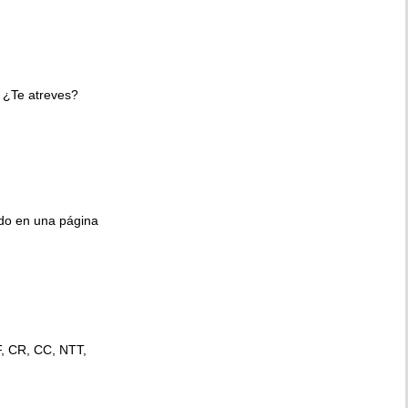
 ¿Te atreves?
ido en una página
F, CR, CC, NTT,