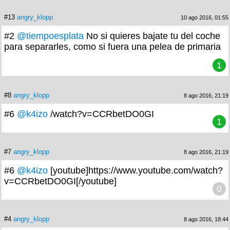
#13
angry_klopp
10 ago 2016, 01:55
#2
@tiempoesplata
No si quieres bajate tu del coche
para separarles, como si fuera una pelea de primaria
1
#8
angry_klopp
8 ago 2016, 21:19
#6
@k4izo
/watch?v=CCRbetDO0GI
1
#7
angry_klopp
8 ago 2016, 21:19
#6
@k4izo
[youtube]https://www.youtube.com/watch?
v=CCRbetDO0GI[/youtube]
0
#4
angry_klopp
8 ago 2016, 18:44