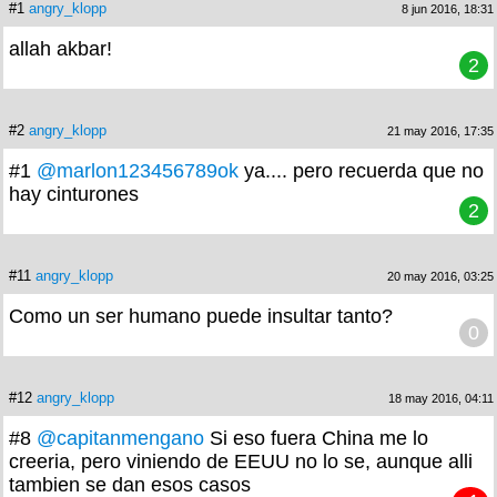
#1
angry_klopp
8 jun 2016, 18:31
allah akbar!
2
#2
angry_klopp
21 may 2016, 17:35
#1
@marlon123456789ok
ya.... pero recuerda que no
hay cinturones
2
#11
angry_klopp
20 may 2016, 03:25
Como un ser humano puede insultar tanto?
0
#12
angry_klopp
18 may 2016, 04:11
#8
@capitanmengano
Si eso fuera China me lo
creeria, pero viniendo de EEUU no lo se, aunque alli
tambien se dan esos casos