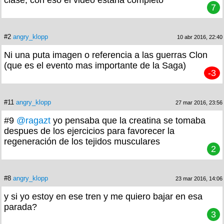
clase, con eso el video estaria completo
7
#2
angry_klopp
10 abr 2016, 22:40
Ni una puta imagen o referencia a las guerras Clon
(que es el evento mas importante de la Saga)
-3
#11
angry_klopp
27 mar 2016, 23:56
#9
@ragazt
yo pensaba que la creatina se tomaba
despues de los ejercicios para favorecer la
regeneración de los tejidos musculares
2
#8
angry_klopp
23 mar 2016, 14:06
y si yo estoy en ese tren y me quiero bajar en esa
parada?
3