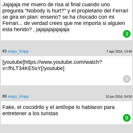
Jajajaja me muero de risa al final cuando uno
pregunta "Nobody is hurt?" y el propietario del Ferrari
se gira en plan: enserio? se ha chocado con mi
Ferrari... de verdad crees que me importa si alguien
esta herido? , jajajajajajajaja
3
#3
angry_klopp
7 ago 2016, 13:45
[youtube]https://www.youtube.com/watch?
v=fhLT34KE5sY[/youtube]
0
#9
angry_klopp
10 jun 2016, 04:50
Fake, el cocodrilo y el antílope lo hablaron para
entretener a los turistas
9