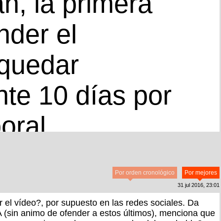
n, la primera
nder el
 quedar
nte 10 días por
oral
Por orden cronológico
Por mejores
31 jul 2016, 23:01
r el vídeo?, por supuesto en las redes sociales. Da
AA (sin animo de ofender a estos últimos), menciona que