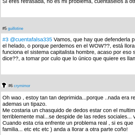
Si eres retrasada, no es mi problema, cuéntaselos a ot
#5
guillotine
#3
@cuentafalsa335
Vamos, que hay que defenderla por
el helado, o porque perdemos en el WOW??, está llora
funciona el sistema capitalista hombre, acaso por eso s
dice??, a tomar por culo que lo único que quiere es l
#6
crymimor
Oh wao , estoy tan tan deprimida...porque ..nada era re
ademas un tipazo.
Me costaria un chasquido de dedos estar con el multimi
terriblemente mal...se despide de las redes sociales...
Cuando esta cria enfrente un problema real , si es que l
familia... etc etc etc ) anda a llorar a otra parte coño!