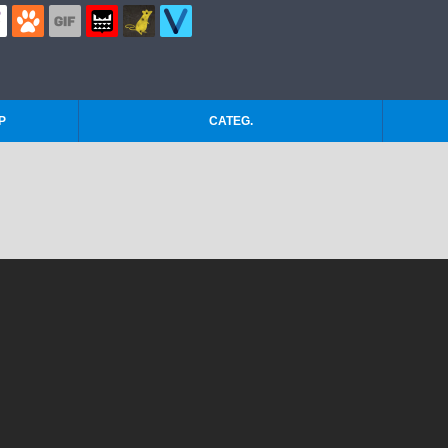
P
CATEG.