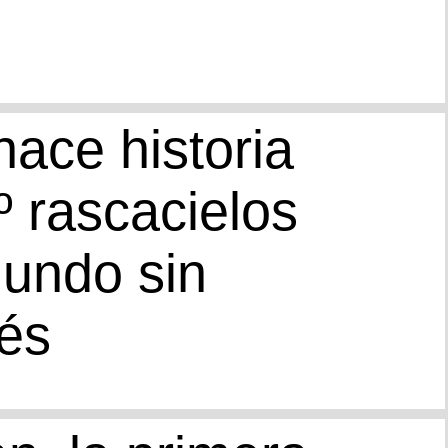
ace historia
º rascacielos
mundo sin
nés