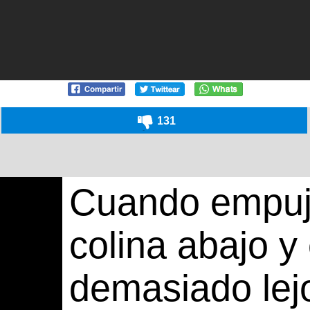
131
Cuando empuj
colina abajo y 
demasiado lej