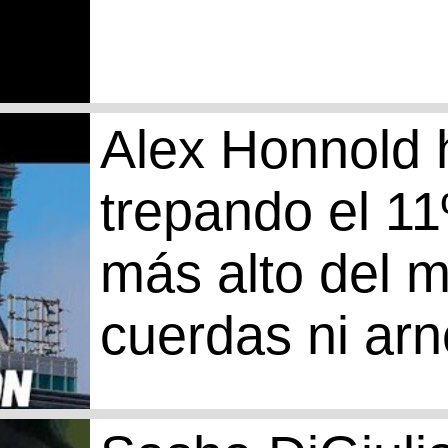
Alex Honnold h
trepando el 11
más alto del 
cuerdas ni ar