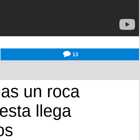
13
as un roca
esta llega
os