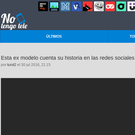
ÚLTIMOS
TO
Esta ex modelo cuenta su historia en las redes sociales
por
turst2
el 30 jul 2016, 21:15