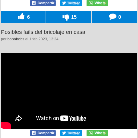
6
15
0
Posibles fails del bricolaje en casa
por
bobobobs
el 1 feb 2023, 13:24