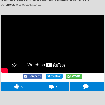
por
errejota
el 2 feb 2023, 14:10
5
7
1