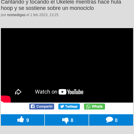
Cantando y tocando el Ukelele mientras hace hula
hoop y se sostiene sobre un monociclo
por
nomedigas
el 1 feb 2023, 13:25
9
8
0