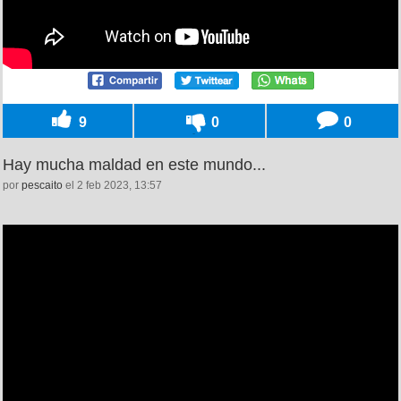
9
0
0
Hay mucha maldad en este mundo...
por
pescaito
el 2 feb 2023, 13:57