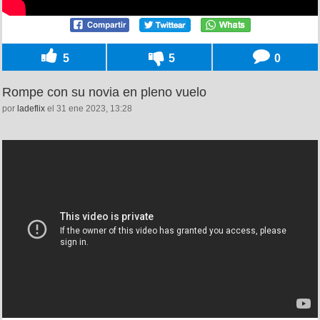
5
5
0
Rompe con su novia en pleno vuelo
por
ladeflix
el 31 ene 2023, 13:28