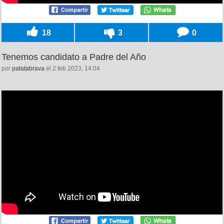
18
3
0
Tenemos candidato a Padre del Año
por
patatabrava
el 2 feb 2023, 14:04