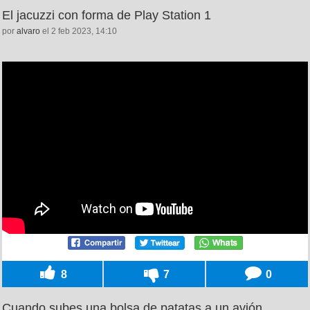
El jacuzzi con forma de Play Station 1
por
alvaro
el 2 feb 2023, 14:10
8
7
0
Cuando subes una bolsa de patatas a un avión