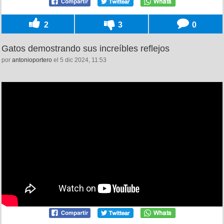
2
3
0
Gatos demostrando sus increíbles reflejos
por
antonioportero
el 5 dic 2024, 11:53