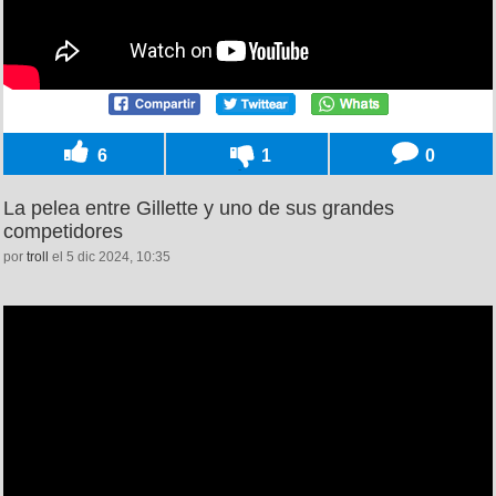
6
1
0
La pelea entre Gillette y uno de sus grandes
competidores
por
troll
el 5 dic 2024, 10:35