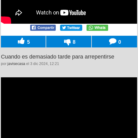
5
8
0
Cuando es demasiado tarde para arrepentirse
por
javisecasa
el 3 dic 2024, 12:21