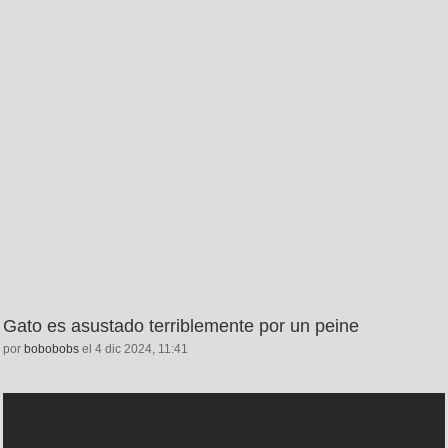
Gato es asustado terriblemente por un peine
por
bobobobs
el 4 dic 2024, 11:41