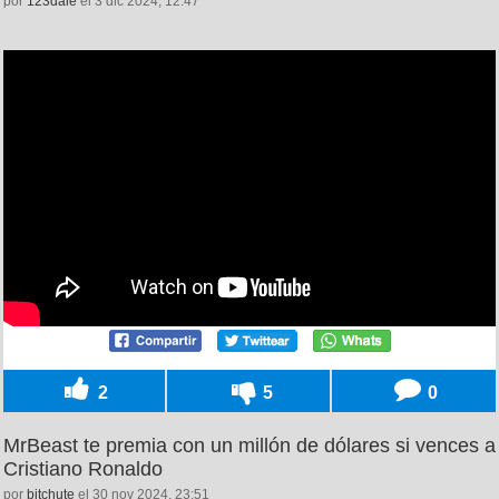
por
123dale
el 3 dic 2024, 12:47
2
5
0
MrBeast te premia con un millón de dólares si vences a
Cristiano Ronaldo
por
bitchute
el 30 nov 2024, 23:51