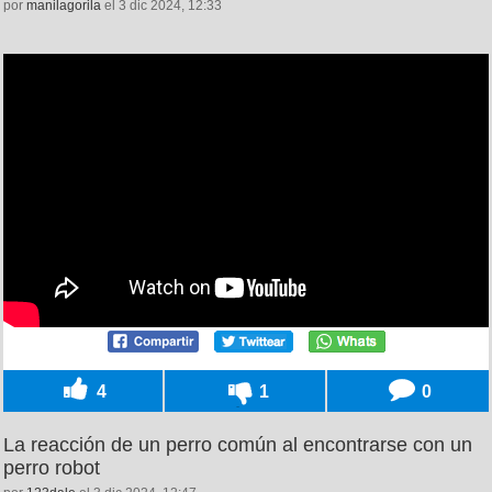
por
manilagorila
el 3 dic 2024, 12:33
4
1
0
La reacción de un perro común al encontrarse con un
perro robot