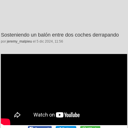
Sosteniendo un balón entre dos coches derrapando
por
jeremy_malpieu
el 5 dic 2024, 11:56