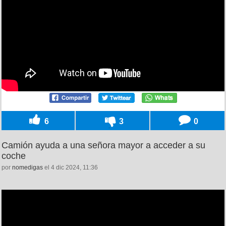
6
3
0
Camión ayuda a una señora mayor a acceder a su
coche
por
nomedigas
el 4 dic 2024, 11:36