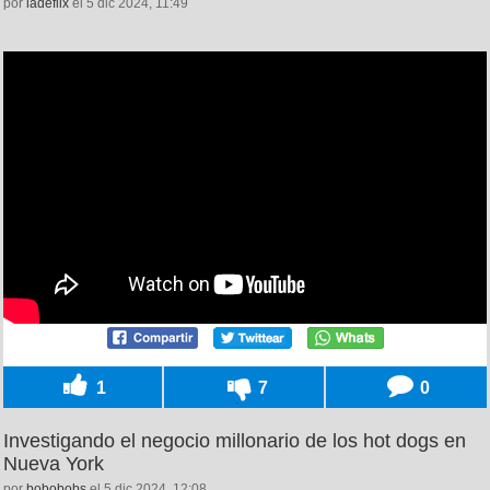
por
ladeflix
el 5 dic 2024, 11:49
1
7
0
Investigando el negocio millonario de los hot dogs en
Nueva York
por
bobobobs
el 5 dic 2024, 12:08