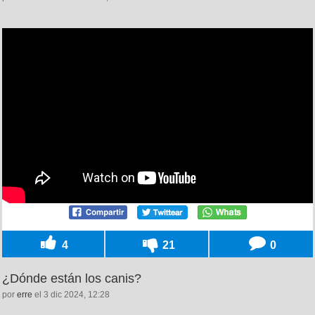
4
21
0
¿Dónde están los canis?
por
erre
el 3 dic 2024, 12:28