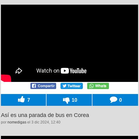
7
10
0
Así es una parada de bus en Corea
por
nomedigas
el 3 dic 2024, 12:40