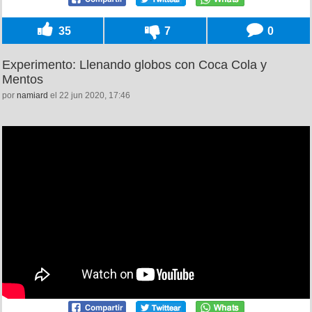
35
7
0
Experimento: Llenando globos con Coca Cola y
Mentos
por
namiard
el 22 jun 2020, 17:46