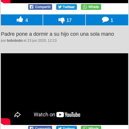
4
17
1
Padre pone a dormir a su hijo con una sola mano
por
bobobobs
el 23 jun 2020, 12:23