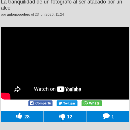
La tranquilidad de un fotógrafo al ser atacado por un
alce
por
antonioportero
el 23 jun 2020, 11:24
28
12
1