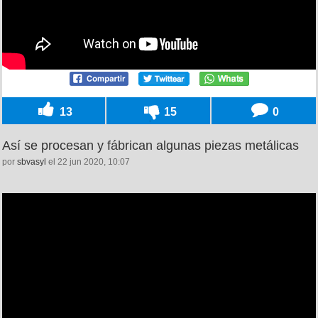
13
15
0
Así se procesan y fábrican algunas piezas metálicas
por
sbvasyl
el 22 jun 2020, 10:07