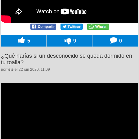
5
9
0
¿Qué harías si un desconocido se queda dormido en
tu toalla?
por
tete
el 22 jun 2020, 11:09