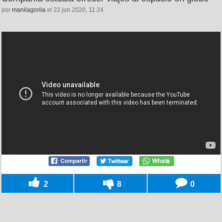
por
manilagorila
el 22 jun 2020, 11:24
2
8
0