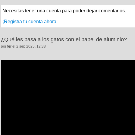
Necesitas tener una cuenta para poder dejar comentarios.
¡Registra tu cuenta ahora!
¿Qué les pasa a los gatos con el papel de aluminio?
por
fer
el 2 sep 2025, 12:38