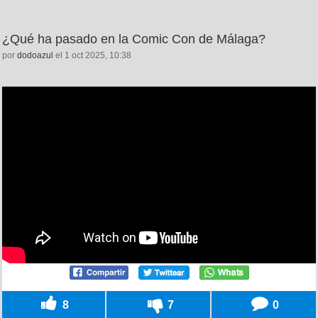
¿Qué ha pasado en la Comic Con de Málaga?
por
dodoazul
el 1 oct 2025, 10:38
8
7
0