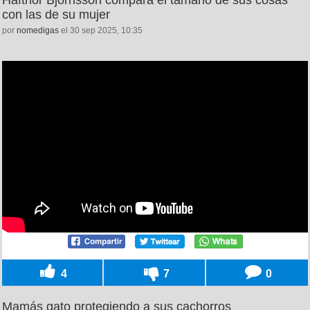
con las de su mujer
por
nomedigas
el 30 sep 2025, 10:35
4
7
0
Mamás gato protegiendo a sus cachorros