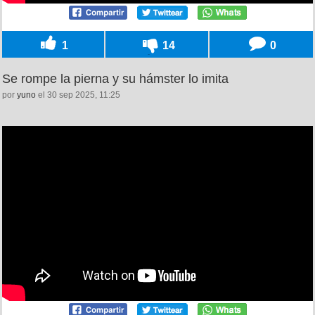
1
14
0
Se rompe la pierna y su hámster lo imita
por
yuno
el 30 sep 2025, 11:25