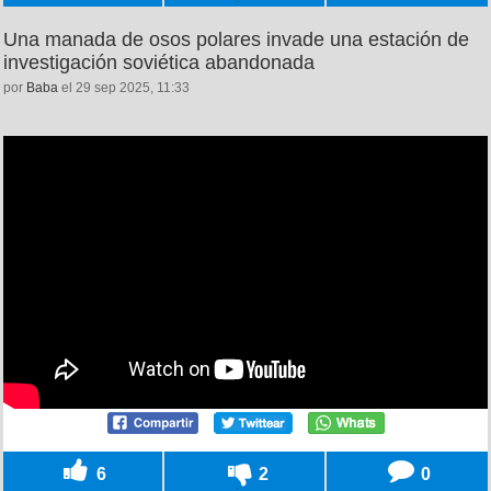
Una manada de osos polares invade una estación de
investigación soviética abandonada
por
Baba
el 29 sep 2025, 11:33
6
2
0