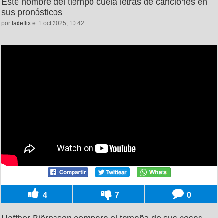
Este hombre del tiempo cuela letras de canciones en
sus pronósticos
por
ladeflix
el 1 oct 2025, 10:42
4
7
0
Hafthor Björnsson compara el tamaño de sus cosas