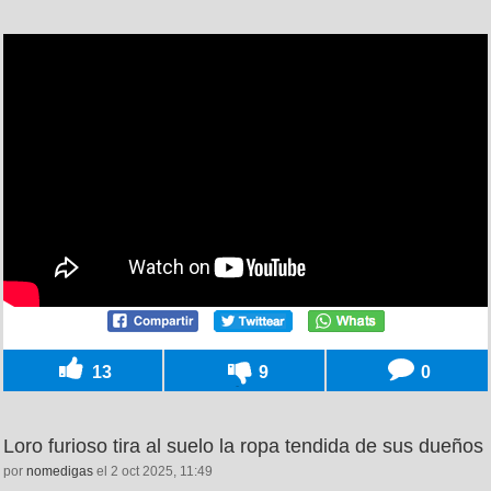
13
9
0
Loro furioso tira al suelo la ropa tendida de sus dueños
por
nomedigas
el 2 oct 2025, 11:49