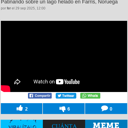
Patinando sobre un lago helado en Farris, Noruega
por
fer
el 29 sep 2025, 12:00
2
6
0