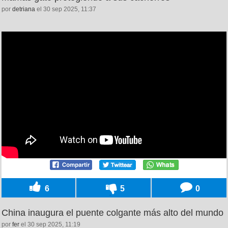
por
detriana
el 30 sep 2025, 11:37
6
5
0
China inaugura el puente colgante más alto del mundo
por
fer
el 30 sep 2025, 11:19