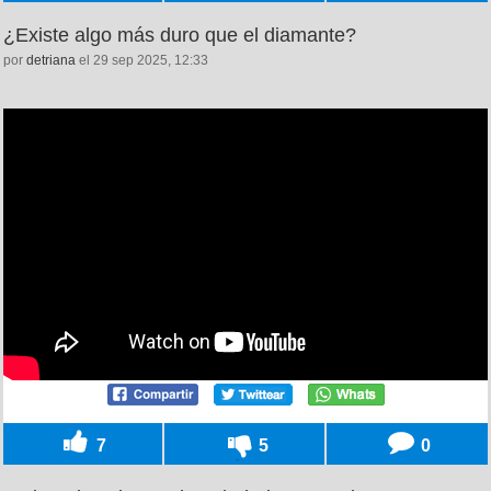
¿Existe algo más duro que el diamante?
por
detriana
el 29 sep 2025, 12:33
7
5
0