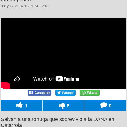
por
yuno
el 14 nov 2024, 12:40
1
8
0
Salvan a una tortuga que sobrevivió a la DANA en
Catarroja