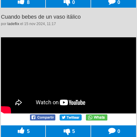
8
0
0
Cuando bebes de un vaso itálico
por
ladeflix
el 15 nov 2024, 11:17
5
5
0