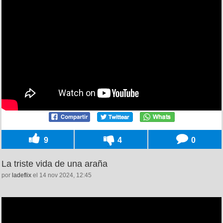
9
4
0
La triste vida de una araña
por
ladeflix
el 14 nov 2024, 12:45