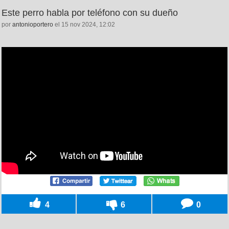
Este perro habla por teléfono con su dueño
por
antonioportero
el 15 nov 2024, 12:02
4
6
0