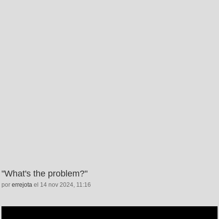
"What's the problem?"
por
errejota
el 14 nov 2024, 11:16