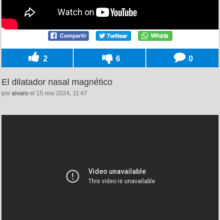
2
6
0
El dilatador nasal magnético
por
alvaro
el 15 nov 2024, 11:47