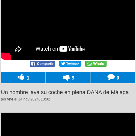
1
9
0
Un hombre lava su coche en plena DANA de Málaga
por
tete
el 14 nov 2024, 13:02