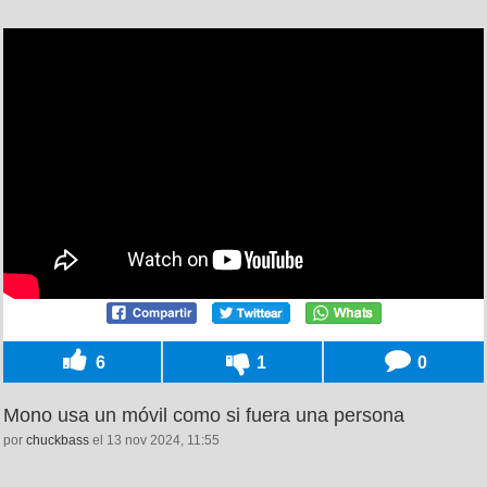
6
1
0
Mono usa un móvil como si fuera una persona
por
chuckbass
el 13 nov 2024, 11:55