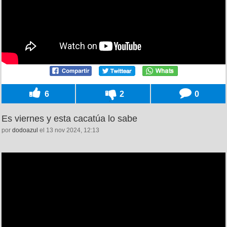
6
2
0
Es viernes y esta cacatúa lo sabe
por
dodoazul
el 13 nov 2024, 12:13