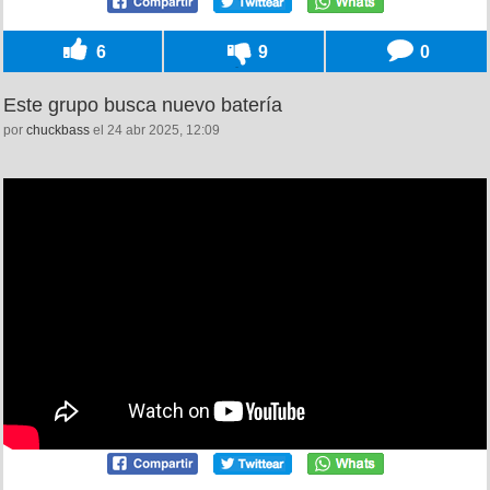
6
9
0
Este grupo busca nuevo batería
por
chuckbass
el 24 abr 2025, 12:09