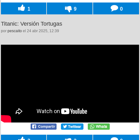
1
9
0
Titanic: Versión Tortugas
por
pescaito
el 24 abr 2025, 12:39