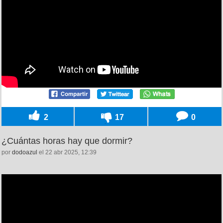
2
17
0
¿Cuántas horas hay que dormir?
por
dodoazul
el 22 abr 2025, 12:39