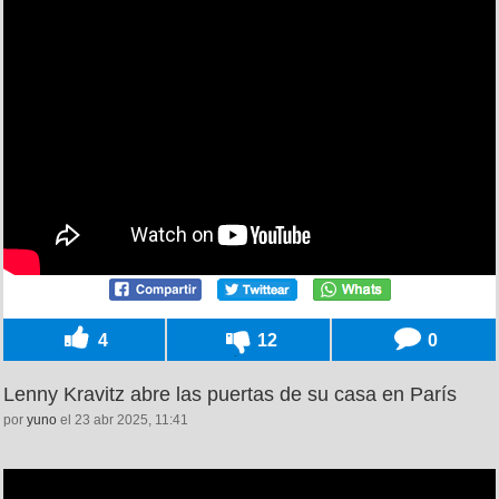
4
12
0
Lenny Kravitz abre las puertas de su casa en París
por
yuno
el 23 abr 2025, 11:41