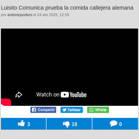
Luisito Comunica prueba la comida callejera alemana
por
antonioportero
el 24 abr 2025, 12:59
3
18
0