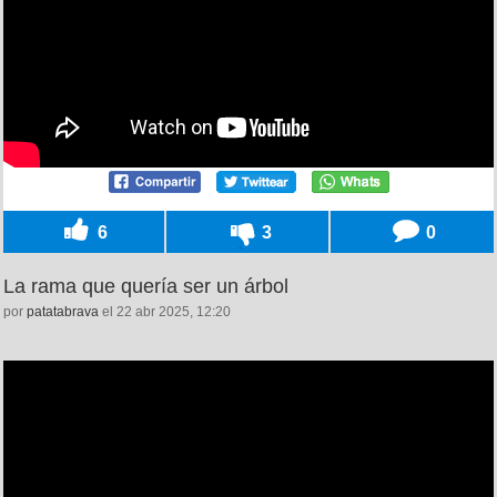
6
3
0
La rama que quería ser un árbol
por
patatabrava
el 22 abr 2025, 12:20