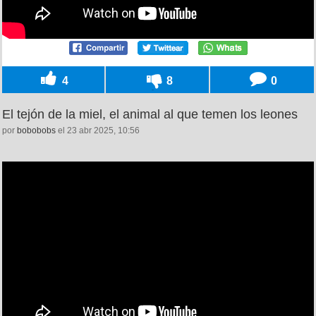
4
8
0
El tejón de la miel, el animal al que temen los leones
por
bobobobs
el 23 abr 2025, 10:56