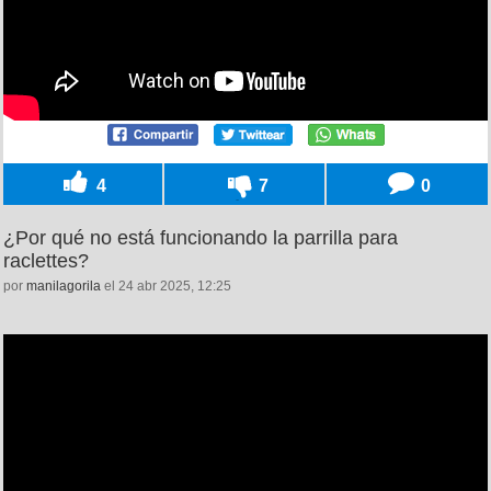
4
7
0
¿Por qué no está funcionando la parrilla para
raclettes?
por
manilagorila
el 24 abr 2025, 12:25