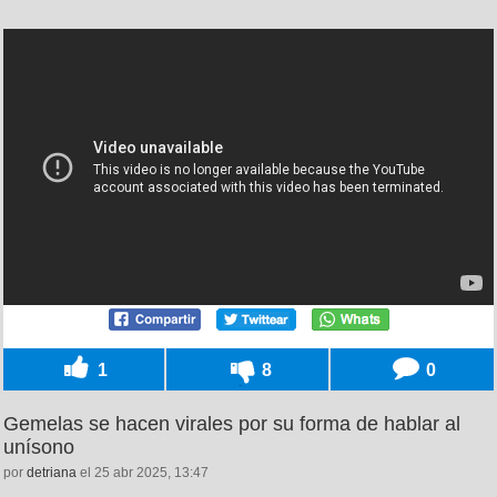
1
8
0
Gemelas se hacen virales por su forma de hablar al
unísono
por
detriana
el 25 abr 2025, 13:47