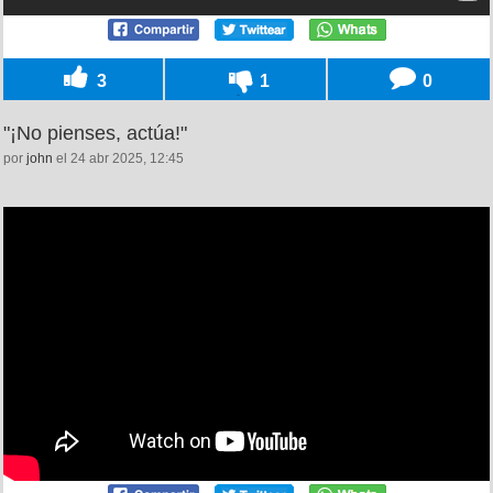
3
1
0
"¡No pienses, actúa!"
por
john
el 24 abr 2025, 12:45