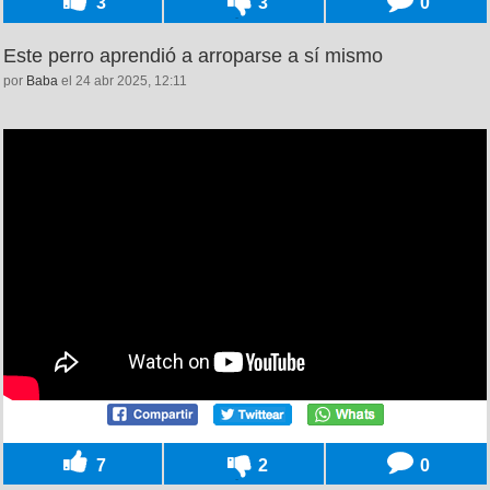
3
3
0
Este perro aprendió a arroparse a sí mismo
por
Baba
el 24 abr 2025, 12:11
7
2
0