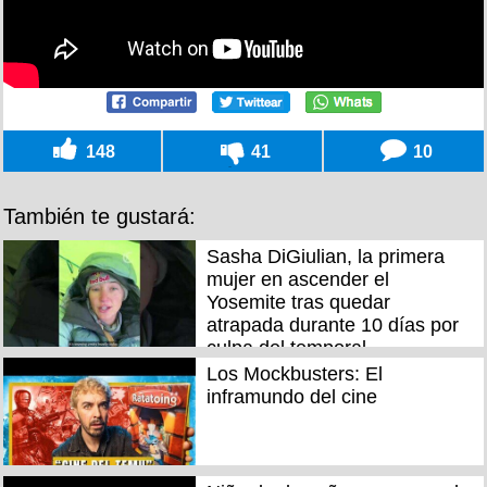
148
41
10
También te gustará:
Sasha DiGiulian, la primera
mujer en ascender el
Yosemite tras quedar
atrapada durante 10 días por
culpa del temporal
Los Mockbusters: El
inframundo del cine