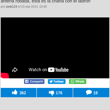
antena robada, ésta es la charla con el ladrón
por
zesk124
el 23 sep 2014, 10:46
362
176
18