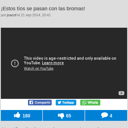
¡Estos tíos se pasan con las bromas!
por
joacof
el 21 sep 2014, 20:41
180
65
4