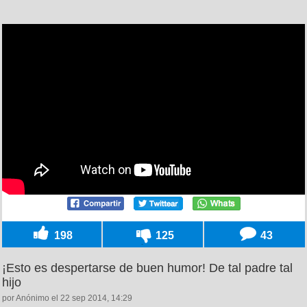
198
125
43
¡Esto es despertarse de buen humor! De tal padre tal
hijo
por Anónimo el 22 sep 2014, 14:29