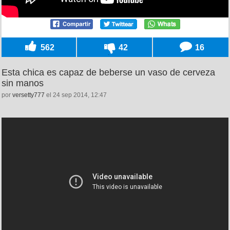
562
42
16
Esta chica es capaz de beberse un vaso de cerveza
sin manos
por
versetty777
el 24 sep 2014, 12:47