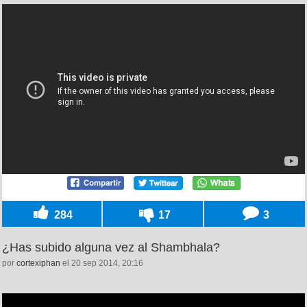
284
17
3
¿Has subido alguna vez al Shambhala?
por
cortexiphan
el 20 sep 2014, 20:16