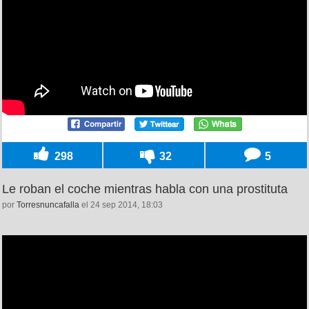
298
32
5
Le roban el coche mientras habla con una prostituta
por
Torresnuncafalla
el 24 sep 2014, 18:03