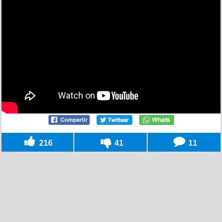
216
41
11