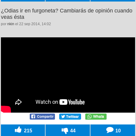
¿Odias ir en furgoneta? Cambiarás de opinión cuando
veas ésta
por
nkin
el 22 sep 2014, 14:02
215
44
10