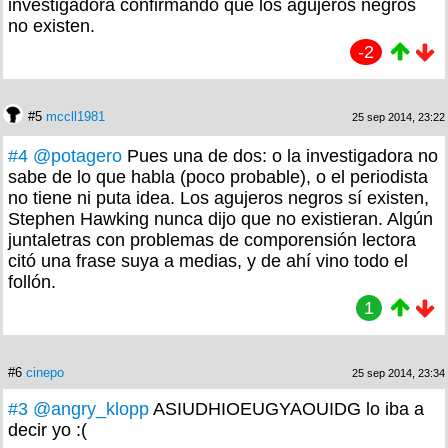
investigadora confirmando que los agujeros negros
no existen.
-2
#5
mccll1981
25 sep 2014, 23:22
#4
@potagero
Pues una de dos: o la investigadora no
sabe de lo que habla (poco probable), o el periodista
no tiene ni puta idea. Los agujeros negros sí existen,
Stephen Hawking nunca dijo que no existieran. Algún
juntaletras con problemas de comporensión lectora
citó una frase suya a medias, y de ahí vino todo el
follón.
1
#6
cinepo
25 sep 2014, 23:34
#3
@angry_klopp
ASIUDHIOEUGYAOUIDG lo iba a
decir yo :(