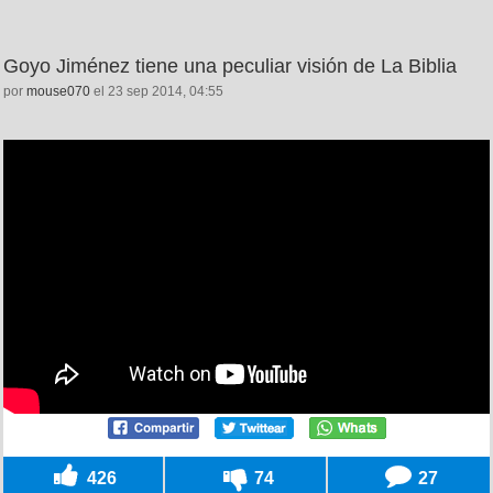
Goyo Jiménez tiene una peculiar visión de La Biblia
por
mouse070
el 23 sep 2014, 04:55
426
74
27