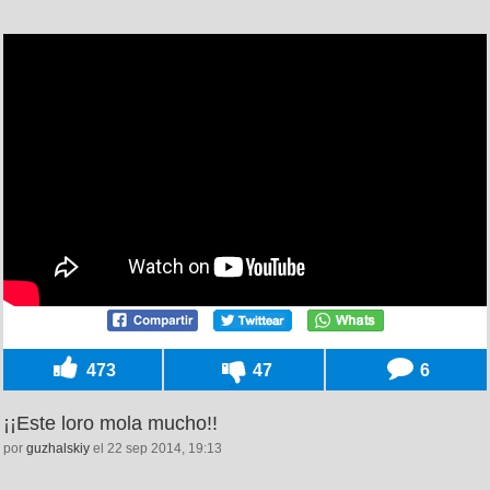
473
47
6
¡¡Este loro mola mucho!!
por
guzhalskiy
el 22 sep 2014, 19:13