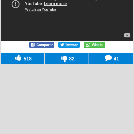
518
82
41