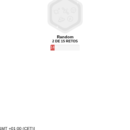
Random
2 DE 15 RETOS
14%
[GMT +01:00 (CET)]