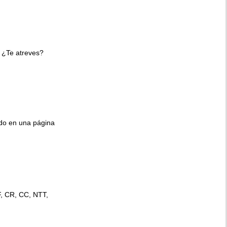
 ¿Te atreves?
ido en una página
F, CR, CC, NTT,