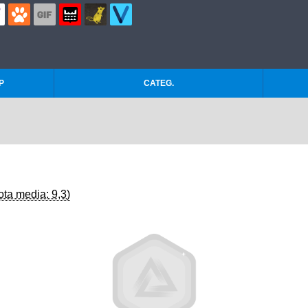
P
CATEG.
ota media: 9,3)