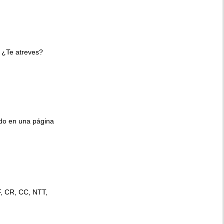
 ¿Te atreves?
ido en una página
F, CR, CC, NTT,