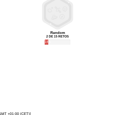
Random
2 DE 15 RETOS
14%
[GMT +01:00 (CET)]